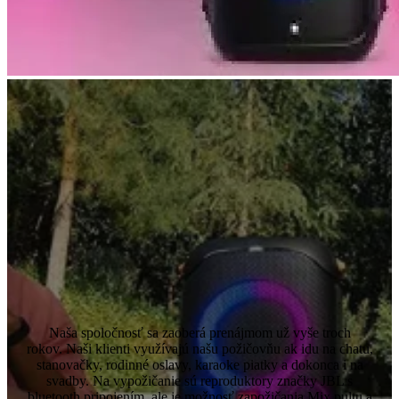
Naša spoločnosť sa zaoberá prenájmom už vyše troch
rokov. Naši klienti využívajú našu požičovňu ak idu na chatu,
stanovačky, rodinné oslavy, karaoke piatky a dokonca i na
svadby. Na vypožičanie sú reproduktory značky JBL s
bluetooth pripojením, ale je možnosť zapožičania Mix pultu a