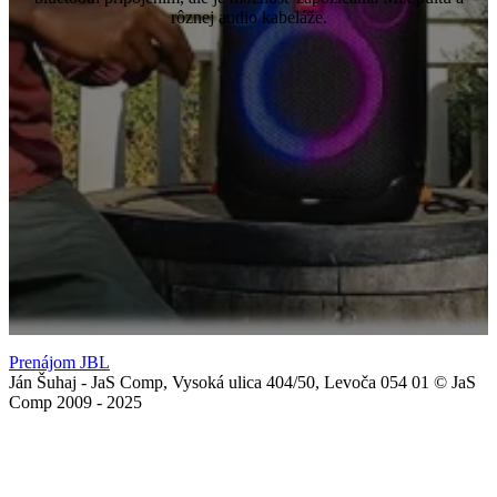
rôznej audio kabeláže.
Prenájom JBL
Ján Šuhaj - JaS Comp, Vysoká ulica 404/50, Levoča 054 01 © JaS
Comp 2009 - 2025