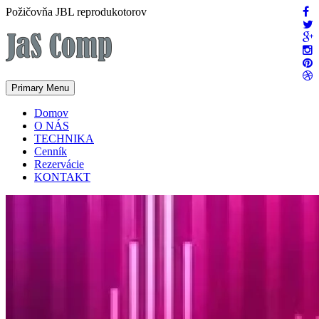
Skip
Požičovňa JBL reprodukotorov
to
content
Primary Menu
Domov
O NÁS
TECHNIKA
Cenník
Rezervácie
KONTAKT